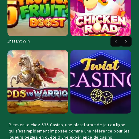
Instant Win
<
>
Play now
Play now
Bienvenue chez 333 Casino, une plateforme de jeu en ligne
Play now
Play now
qui s’est rapidement imposée comme une référence pour les
joueurs belges en quête d’une expérience de casino