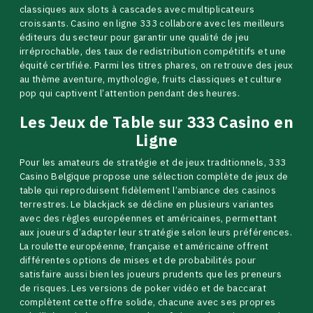
classiques aux slots à cascades avec multiplicateurs
croissants. Casino en ligne 333 collabore avec les meilleurs
éditeurs du secteur pour garantir une qualité de jeu
irréprochable, des taux de redistribution compétitifs et une
équité certifiée. Parmi les titres phares, on retrouve des jeux
au thème aventure, mythologie, fruits classiques et culture
pop qui captivent l’attention pendant des heures.
Les Jeux de Table sur 333 Casino en
Ligne
Pour les amateurs de stratégie et de jeux traditionnels, 333
Casino Belgique propose une sélection complète de jeux de
table qui reproduisent fidèlement l’ambiance des casinos
terrestres. Le blackjack se décline en plusieurs variantes
avec des règles européennes et américaines, permettant
aux joueurs d’adapter leur stratégie selon leurs préférences.
La roulette européenne, française et américaine offrent
différentes options de mises et de probabilités pour
satisfaire aussi bien les joueurs prudents que les preneurs
de risques. Les versions de poker vidéo et de baccarat
complètent cette offre solide, chacune avec ses propres