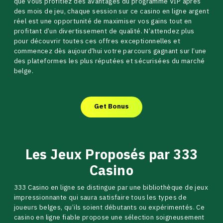
que vous profitiez des avantages du programme VIP après
des mois de jeu, chaque session sur ce casino en ligne argent
réel est une opportunité de maximiser vos gains tout en
profitant d’un divertissement de qualité. N’attendez plus
pour découvrir toutes ces offres exceptionnelles et
commencez dès aujourd’hui votre parcours gagnant sur l’une
des plateformes les plus réputées et sécurisées du marché
belge.
Get Bonus
Les Jeux Proposés par 333
Casino
333 Casino en ligne se distingue par une bibliothèque de jeux
impressionnante qui saura satisfaire tous les types de
joueurs belges, qu’ils soient débutants ou expérimentés. Ce
casino en ligne fiable propose une sélection soigneusement