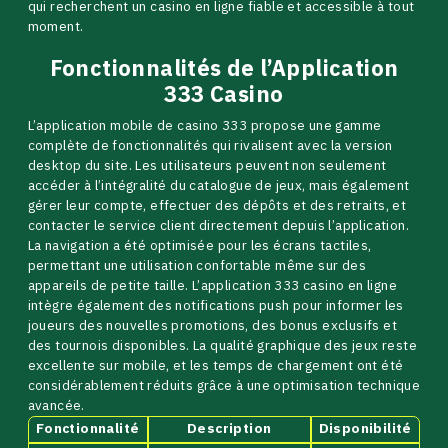
qui recherchent un casino en ligne fiable et accessible à tout
moment.
Fonctionnalités de l’Application
333 Casino
L’application mobile de casino 333 propose une gamme
complète de fonctionnalités qui rivalisent avec la version
desktop du site. Les utilisateurs peuvent non seulement
accéder à l’intégralité du catalogue de jeux, mais également
gérer leur compte, effectuer des dépôts et des retraits, et
contacter le service client directement depuis l’application.
La navigation a été optimisée pour les écrans tactiles,
permettant une utilisation confortable même sur des
appareils de petite taille. L’application 333 casino en ligne
intègre également des notifications push pour informer les
joueurs des nouvelles promotions, des bonus exclusifs et
des tournois disponibles. La qualité graphique des jeux reste
excellente sur mobile, et les temps de chargement ont été
considérablement réduits grâce à une optimisation technique
avancée.
Fonctionnalité
Description
Disponibilité