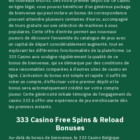
les nouveaux inscrits. Dès votre premier dépôt sur ce casino
en ligne légal, vous pouvez bénéficier d’un généreux package
de bienvenue qui peut inclure un bonus de correspondance
pouvant atteindre plusieurs centaines d’euros, accompagné
de tours gratuits sur une sélection de machines à sous
populaires. Cette offre d’entrée permet aux nouveaux
joueurs de découvrir l’ensemble du catalogue de jeux avec
un capital de départ considérablement augmenté, tout en
explorant les différentes fonctionnalités de la plateforme. Le
333 Casino avis souligne régulièrement la qualité de ce
bonus de bienvenue, qui se démarque par des conditions de
mise raisonnables comparées à d’autres sites de casino en
ligne. L’activation du bonus est simple et rapide : il suffit de
créer un compte, d’effectuer votre premier dépôt et le
bonus sera automatiquement crédité sur votre compte
joueur. Cette générosité initiale témoigne de l’engagement du
casino 333 à offrir une expérience de jeu enrichissante dès
les premiers instants.
333 Casino Free Spins & Reload
Bonuses
Au-delà du bonus de bienvenue, le 333 Casino Belgique