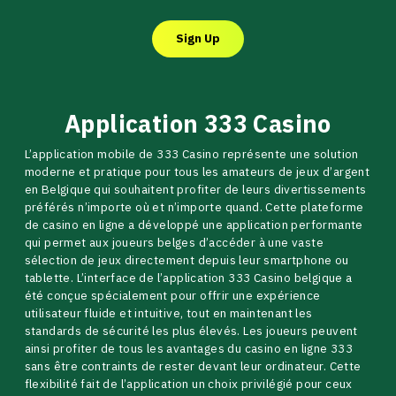
Sign Up
Application 333 Casino
L’application mobile de 333 Casino représente une solution
moderne et pratique pour tous les amateurs de jeux d’argent
en Belgique qui souhaitent profiter de leurs divertissements
préférés n’importe où et n’importe quand. Cette plateforme
de casino en ligne a développé une application performante
qui permet aux joueurs belges d’accéder à une vaste
sélection de jeux directement depuis leur smartphone ou
tablette. L’interface de l’application 333 Casino belgique a
été conçue spécialement pour offrir une expérience
utilisateur fluide et intuitive, tout en maintenant les
standards de sécurité les plus élevés. Les joueurs peuvent
ainsi profiter de tous les avantages du casino en ligne 333
sans être contraints de rester devant leur ordinateur. Cette
flexibilité fait de l’application un choix privilégié pour ceux