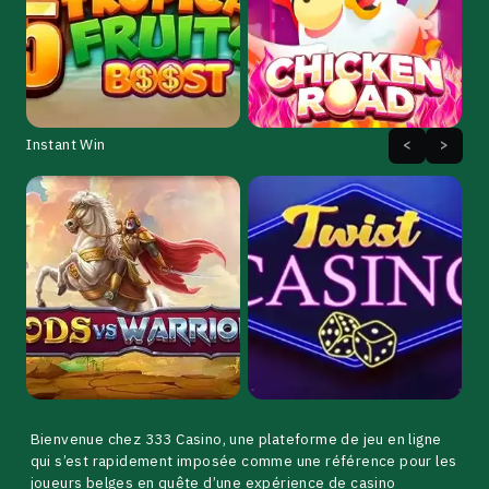
Instant Win
<
>
Play now
Play now
Bienvenue chez 333 Casino, une plateforme de jeu en ligne
Play now
Play now
qui s’est rapidement imposée comme une référence pour les
joueurs belges en quête d’une expérience de casino