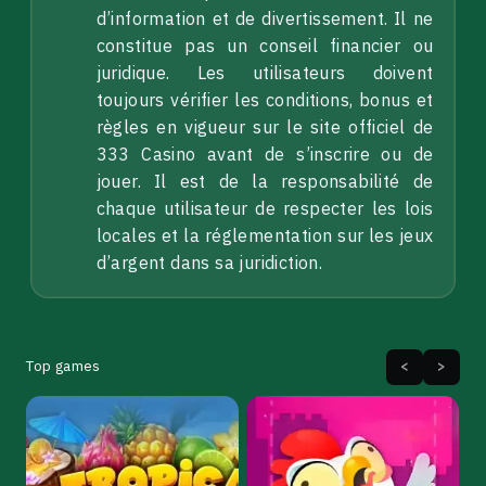
d’information et de divertissement. Il ne
constitue pas un conseil financier ou
juridique. Les utilisateurs doivent
toujours vérifier les conditions, bonus et
règles en vigueur sur le site officiel de
333 Casino avant de s’inscrire ou de
jouer. Il est de la responsabilité de
chaque utilisateur de respecter les lois
locales et la réglementation sur les jeux
d’argent dans sa juridiction.
Top games
<
>