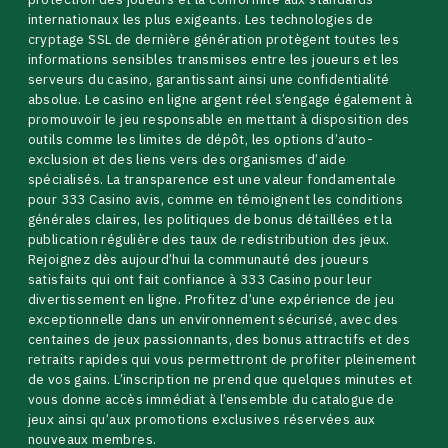
internationaux les plus exigeants. Les technologies de
cryptage SSL de dernière génération protègent toutes les
informations sensibles transmises entre les joueurs et les
serveurs du casino, garantissant ainsi une confidentialité
absolue. Le casino en ligne argent réel s’engage également à
promouvoir le jeu responsable en mettant à disposition des
outils comme les limites de dépôt, les options d’auto-
exclusion et des liens vers des organismes d’aide
spécialisés. La transparence est une valeur fondamentale
pour 333 Casino avis, comme en témoignent les conditions
générales claires, les politiques de bonus détaillées et la
publication régulière des taux de redistribution des jeux.
Rejoignez dès aujourd’hui la communauté des joueurs
satisfaits qui ont fait confiance à 333 Casino pour leur
divertissement en ligne. Profitez d’une expérience de jeu
exceptionnelle dans un environnement sécurisé, avec des
centaines de jeux passionnants, des bonus attractifs et des
retraits rapides qui vous permettront de profiter pleinement
de vos gains. L’inscription ne prend que quelques minutes et
vous donne accès immédiat à l’ensemble du catalogue de
jeux ainsi qu’aux promotions exclusives réservées aux
nouveaux membres.