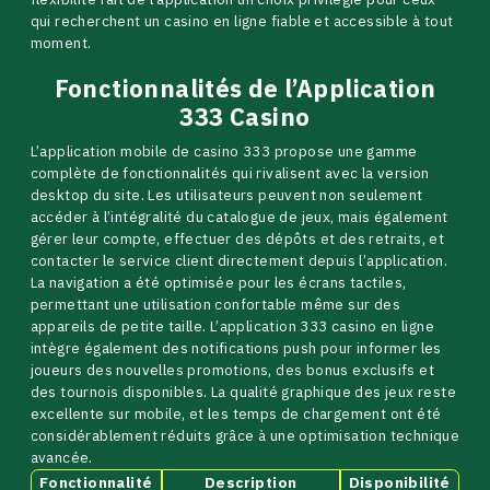
qui recherchent un casino en ligne fiable et accessible à tout
moment.
Fonctionnalités de l’Application
333 Casino
L’application mobile de casino 333 propose une gamme
complète de fonctionnalités qui rivalisent avec la version
desktop du site. Les utilisateurs peuvent non seulement
accéder à l’intégralité du catalogue de jeux, mais également
gérer leur compte, effectuer des dépôts et des retraits, et
contacter le service client directement depuis l’application.
La navigation a été optimisée pour les écrans tactiles,
permettant une utilisation confortable même sur des
appareils de petite taille. L’application 333 casino en ligne
intègre également des notifications push pour informer les
joueurs des nouvelles promotions, des bonus exclusifs et
des tournois disponibles. La qualité graphique des jeux reste
excellente sur mobile, et les temps de chargement ont été
considérablement réduits grâce à une optimisation technique
avancée.
Fonctionnalité
Description
Disponibilité