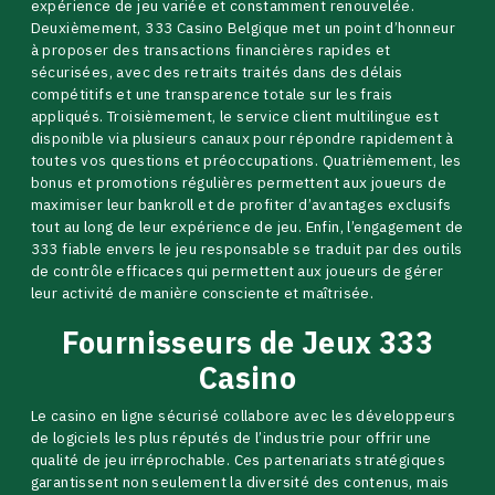
expérience de jeu variée et constamment renouvelée.
Deuxièmement, 333 Casino Belgique met un point d’honneur
à proposer des transactions financières rapides et
sécurisées, avec des retraits traités dans des délais
compétitifs et une transparence totale sur les frais
appliqués. Troisièmement, le service client multilingue est
disponible via plusieurs canaux pour répondre rapidement à
toutes vos questions et préoccupations. Quatrièmement, les
bonus et promotions régulières permettent aux joueurs de
maximiser leur bankroll et de profiter d’avantages exclusifs
tout au long de leur expérience de jeu. Enfin, l’engagement de
333 fiable envers le jeu responsable se traduit par des outils
de contrôle efficaces qui permettent aux joueurs de gérer
leur activité de manière consciente et maîtrisée.
Fournisseurs de Jeux 333
Casino
Le casino en ligne sécurisé collabore avec les développeurs
de logiciels les plus réputés de l’industrie pour offrir une
qualité de jeu irréprochable. Ces partenariats stratégiques
garantissent non seulement la diversité des contenus, mais