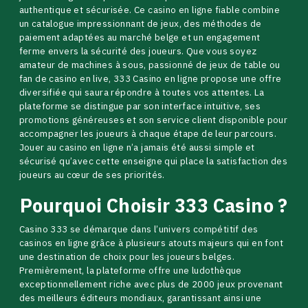
authentique et sécurisée. Ce casino en ligne fiable combine
un catalogue impressionnant de jeux, des méthodes de
paiement adaptées au marché belge et un engagement
ferme envers la sécurité des joueurs. Que vous soyez
amateur de machines à sous, passionné de jeux de table ou
fan de casino en live, 333 Casino en ligne propose une offre
diversifiée qui saura répondre à toutes vos attentes. La
plateforme se distingue par son interface intuitive, ses
promotions généreuses et son service client disponible pour
accompagner les joueurs à chaque étape de leur parcours.
Jouer au casino en ligne n’a jamais été aussi simple et
sécurisé qu’avec cette enseigne qui place la satisfaction des
joueurs au cœur de ses priorités.
Pourquoi Choisir 333 Casino ?
Casino 333 se démarque dans l’univers compétitif des
casinos en ligne grâce à plusieurs atouts majeurs qui en font
une destination de choix pour les joueurs belges.
Premièrement, la plateforme offre une ludothèque
exceptionnellement riche avec plus de 2000 jeux provenant
des meilleurs éditeurs mondiaux, garantissant ainsi une