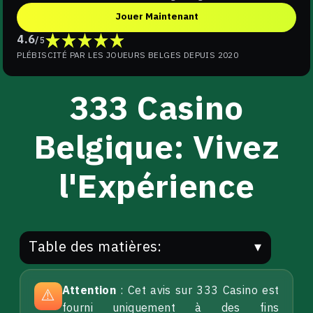
Jouer Maintenant
4.6
/
5
PLÉBISCITÉ PAR LES JOUEURS BELGES DEPUIS 2020
333 Casino
Belgique: Vivez
l'Expérience
Table des matières:
Attention
: Cet avis sur 333 Casino est
⚠️
fourni uniquement à des fins