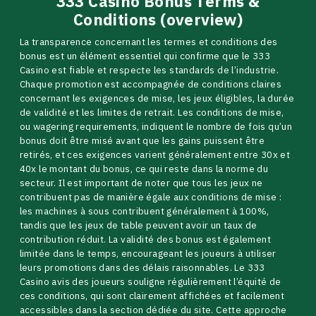
333 Casino Bonus Terms &
Conditions (overview)
La transparence concernant les termes et conditions des
bonus est un élément essentiel qui confirme que le 333
Casino est fiable et respecte les standards de l’industrie.
Chaque promotion est accompagnée de conditions claires
concernant les exigences de mise, les jeux éligibles, la durée
de validité et les limites de retrait. Les conditions de mise,
ou wagering requirements, indiquent le nombre de fois qu’un
bonus doit être misé avant que les gains puissent être
retirés, et ces exigences varient généralement entre 30x et
40x le montant du bonus, ce qui reste dans la norme du
secteur. Il est important de noter que tous les jeux ne
contribuent pas de manière égale aux conditions de mise :
les machines à sous contribuent généralement à 100%,
tandis que les jeux de table peuvent avoir un taux de
contribution réduit. La validité des bonus est également
limitée dans le temps, encourageant les joueurs à utiliser
leurs promotions dans des délais raisonnables. Le 333
Casino avis des joueurs souligne régulièrement l’équité de
ces conditions, qui sont clairement affichées et facilement
accessibles dans la section dédiée du site. Cette approche