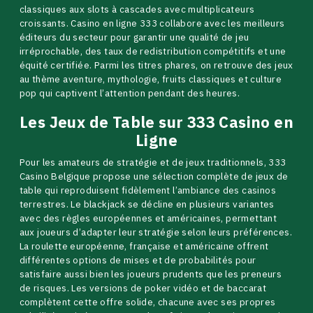
classiques aux slots à cascades avec multiplicateurs
croissants. Casino en ligne 333 collabore avec les meilleurs
éditeurs du secteur pour garantir une qualité de jeu
irréprochable, des taux de redistribution compétitifs et une
équité certifiée. Parmi les titres phares, on retrouve des jeux
au thème aventure, mythologie, fruits classiques et culture
pop qui captivent l’attention pendant des heures.
Les Jeux de Table sur 333 Casino en
Ligne
Pour les amateurs de stratégie et de jeux traditionnels, 333
Casino Belgique propose une sélection complète de jeux de
table qui reproduisent fidèlement l’ambiance des casinos
terrestres. Le blackjack se décline en plusieurs variantes
avec des règles européennes et américaines, permettant
aux joueurs d’adapter leur stratégie selon leurs préférences.
La roulette européenne, française et américaine offrent
différentes options de mises et de probabilités pour
satisfaire aussi bien les joueurs prudents que les preneurs
de risques. Les versions de poker vidéo et de baccarat
complètent cette offre solide, chacune avec ses propres