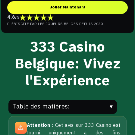
Jouer Maintenant
4.6
/
5
PLÉBISCITÉ PAR LES JOUEURS BELGES DEPUIS 2020
333 Casino
Belgique: Vivez
l'Expérience
Table des matières:
Attention
: Cet avis sur 333 Casino est
⚠️
fourni uniquement à des fins