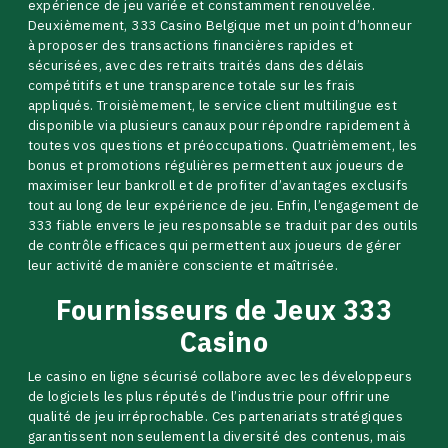
expérience de jeu variée et constamment renouvelée.
Deuxièmement, 333 Casino Belgique met un point d’honneur
à proposer des transactions financières rapides et
sécurisées, avec des retraits traités dans des délais
compétitifs et une transparence totale sur les frais
appliqués. Troisièmement, le service client multilingue est
disponible via plusieurs canaux pour répondre rapidement à
toutes vos questions et préoccupations. Quatrièmement, les
bonus et promotions régulières permettent aux joueurs de
maximiser leur bankroll et de profiter d’avantages exclusifs
tout au long de leur expérience de jeu. Enfin, l’engagement de
333 fiable envers le jeu responsable se traduit par des outils
de contrôle efficaces qui permettent aux joueurs de gérer
leur activité de manière consciente et maîtrisée.
Fournisseurs de Jeux 333
Casino
Le casino en ligne sécurisé collabore avec les développeurs
de logiciels les plus réputés de l’industrie pour offrir une
qualité de jeu irréprochable. Ces partenariats stratégiques
garantissent non seulement la diversité des contenus, mais