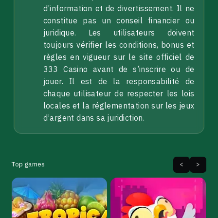
d’information et de divertissement. Il ne
constitue pas un conseil financier ou
juridique. Les utilisateurs doivent
toujours vérifier les conditions, bonus et
règles en vigueur sur le site officiel de
333 Casino avant de s’inscrire ou de
jouer. Il est de la responsabilité de
chaque utilisateur de respecter les lois
locales et la réglementation sur les jeux
d’argent dans sa juridiction.
Top games
<
>