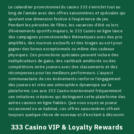
Le calendrier promotionnel du casino 333 s’enrichit tout au
long de l’année avec des offres saisonnières et spéciales qui
ajoutent une dimension festive à l’expérience de jeu.
Pendant les périodes de fêtes, les vacances d’été ou lors
d’événements sportifs majeurs, le 333 Casino en ligne lance
des campagnes promotionnelles thématiques avec des prix
amplifiés, des tournois exclusifs et des tirages au sort pour
gagner des bonus exceptionnels ou même des cadeaux
physiques. Ces promotions spéciales peuvent inclure des
multiplicateurs de gains, des cashback améliorés ou des
compétitions entre joueurs avec des classements et des
récompenses pour les meilleurs performeurs. L’aspect
communautaire de ces événements renforce l’engagement
des joueurs et crée une atmosphère dynamique sur la
plateforme. Les avis 333 Casino mentionnent fréquemment
ces initiatives créatives qui distinguent cette plateforme des
autres casinos en ligne fiables. Que vous soyez un joueur
occasionnel ou un habitué, ces offres saisonnières offrent
toujours quelque chose de nouveau et d’excitant à découvrir.
333 Casino VIP & Loyalty Rewards