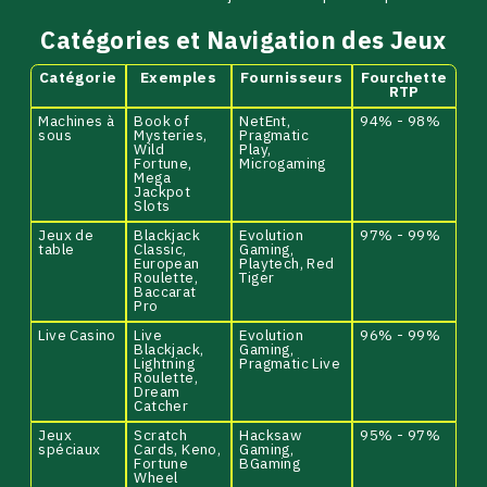
Catégories et Navigation des Jeux
Catégorie
Exemples
Fournisseurs
Fourchette
RTP
Machines à
Book of
NetEnt,
94% - 98%
sous
Mysteries,
Pragmatic
Wild
Play,
Fortune,
Microgaming
Mega
Jackpot
Slots
Jeux de
Blackjack
Evolution
97% - 99%
table
Classic,
Gaming,
European
Playtech, Red
Roulette,
Tiger
Baccarat
Pro
Live Casino
Live
Evolution
96% - 99%
Blackjack,
Gaming,
Lightning
Pragmatic Live
Roulette,
Dream
Catcher
Jeux
Scratch
Hacksaw
95% - 97%
spéciaux
Cards, Keno,
Gaming,
Fortune
BGaming
Wheel