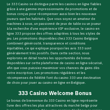
Le 333 Casino se distingue parmi les casinos en ligne fiables
grâce à une gamme impressionnante de promotions et de
bonus conçus pour récompenser aussi bien les nouveaux
joueurs que les habitués. Que vous soyez un amateur de
machines à sous, un passionné de jeux de table ou un joueur
à la recherche d’une expérience VIP exclusive, le casino en
ligne 333 propose des offres adaptées à tous les styles de
jeu. Les promotions disponibles chez 333 Casino Belgique
combinent générosité, transparence et conditions
équitables, ce qui explique pourquoi les avis 333 sont
généralement très positifs. Dans cette section, nous
explorons en détail toutes les opportunités de bonus
disponibles sur cette plateforme de casino en ligne sécurisé,
afin que vous puissiez maximiser vos chances de gains dès
votre inscription. Les promotions régulières et les
récompenses de fidélité font du casino 333 une destination
de choix pour jouer au casino en ligne en Belgique.
333 Casino Welcome Bonus
Le bonus de bienvenue du 333 Casino en ligne représente
l’une des offres les plus attractives du marché belge pour