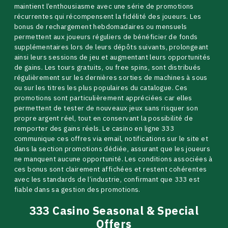
maintient l’enthousiasme avec une série de promotions
récurrentes qui récompensent la fidélité des joueurs. Les
bonus de rechargement hebdomadaires ou mensuels
permettent aux joueurs réguliers de bénéficier de fonds
supplémentaires lors de leurs dépôts suivants, prolongeant
ainsi leurs sessions de jeu et augmentant leurs opportunités
de gains. Les tours gratuits, ou free spins, sont distribués
régulièrement sur les dernières sorties de machines à sous
ou sur les titres les plus populaires du catalogue. Ces
promotions sont particulièrement appréciées car elles
permettent de tester de nouveaux jeux sans risquer son
propre argent réel, tout en conservant la possibilité de
remporter des gains réels. Le casino en ligne 333
communique ces offres via email, notifications sur le site et
dans la section promotions dédiée, assurant que les joueurs
ne manquent aucune opportunité. Les conditions associées à
ces bonus sont clairement affichées et restent cohérentes
avec les standards de l’industrie, confirmant que 333 est
fiable dans sa gestion des promotions.
333 Casino Seasonal & Special
Offers