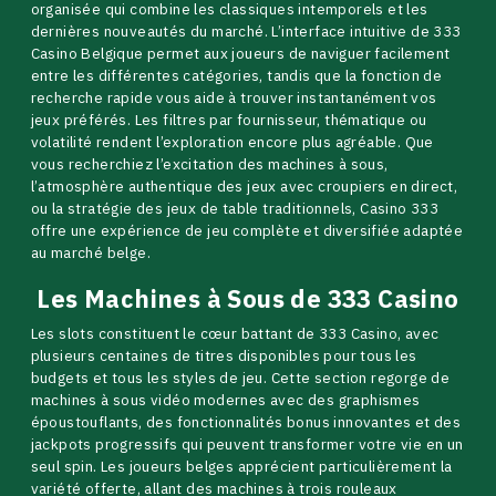
organisée qui combine les classiques intemporels et les
dernières nouveautés du marché. L’interface intuitive de 333
Casino Belgique permet aux joueurs de naviguer facilement
entre les différentes catégories, tandis que la fonction de
recherche rapide vous aide à trouver instantanément vos
jeux préférés. Les filtres par fournisseur, thématique ou
volatilité rendent l’exploration encore plus agréable. Que
vous recherchiez l’excitation des machines à sous,
l’atmosphère authentique des jeux avec croupiers en direct,
ou la stratégie des jeux de table traditionnels, Casino 333
offre une expérience de jeu complète et diversifiée adaptée
au marché belge.
Les Machines à Sous de 333 Casino
Les slots constituent le cœur battant de 333 Casino, avec
plusieurs centaines de titres disponibles pour tous les
budgets et tous les styles de jeu. Cette section regorge de
machines à sous vidéo modernes avec des graphismes
époustouflants, des fonctionnalités bonus innovantes et des
jackpots progressifs qui peuvent transformer votre vie en un
seul spin. Les joueurs belges apprécient particulièrement la
variété offerte, allant des machines à trois rouleaux