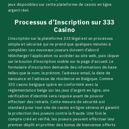
jeux disponibles sur cette plateforme de casino en ligne
argent réel.
Processus d’Inscription sur 333
Casino
L’inscription sur la plateforme 333 légal est un processus
simple et sécurisé qui ne prend que quelques minutes à
compléter. Les nouveaux joueurs doivent d’abord
télécharger l’application ou accéder au site web, puis cliquer
sur le bouton d’inscription visible sur la page d’accueil. Le
formulaire d’inscription demande des informations de base
telles que le nom, le prénom, l’adresse email, la date de
naissance et l’adresse de résidence en Belgique. Comme
333 casino belgique opère en conformité avec la
réglementation belge sur les jeux d’argent en ligne, une
vérification d’identité sera requise avant de pouvoir
effectuer des retraits. Cette mesure de sécurité est
standard pour tout site de casino en ligne sérieux et garantit
la protection des joueurs contre la fraude. Une fois le
compte créé et vérifié, les joueurs peuvent effectuer leur
premier dépôt et profiter des bonus de bienvenue offerts