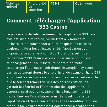
Tablettes
Android 6.0
98 MB
Optimisées
Android
ou
supérieur
Comment Télécharger l’Application
333 Casino
Le processus de téléchargement de l’application 333 casino
avis est simple et rapide, permettant aux nouveaux
utilisateurs de commencer à jouer en quelques minutes
seulement. Pour les utilisateurs iOS, l’application est
disponible directement sur l’App Store, où il suffit de
rechercher “333 Casino” et de cliquer sur le bouton de
téléchargement. Les utilisateurs Android peuvent
télécharger l’application soit depuis le Google Play Store,
soit directement depuis le site officiel de casino en ligne 333
en suivant les instructions fournies. Il est important de noter
que le téléchargement depuis des sources officielles
garantit la sécurité et l’authenticité de l’application, un
aspect crucial pour un casino en ligne légal comme 333
fiable. Une fois l’installation terminée, il suffit de lancer
l’application et de se connecter avec ses identifiants ou de
créer un nouveau compte pour commencer à profiter des